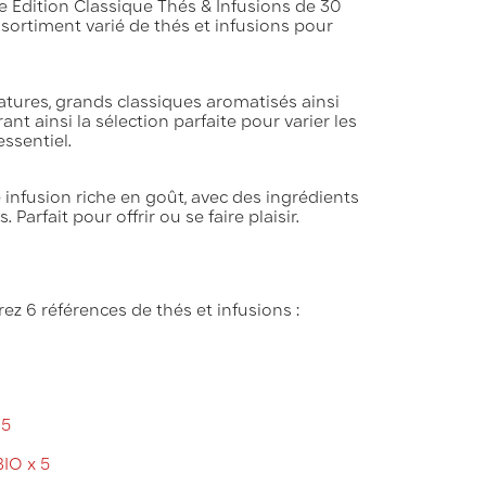
e Édition Classique Thés & Infusions de 30
ortiment varié de thés et infusions pour
tures, grands classiques aromatisés ainsi
rant ainsi la sélection parfaite pour varier les
essentiel.
infusion riche en goût, avec des ingrédients
arfait pour offrir ou se faire plaisir.
rez 6 références de thés et infusions :
 5
BIO x 5