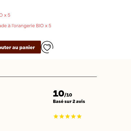
O x 5
e à l'orangerie BIO x 5
outer au panier
10
/10
Basé sur 2 avis