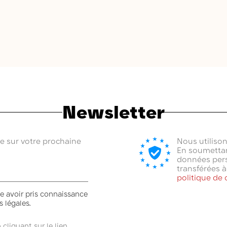
Newsletter
se sur votre prochaine
Nous utiliso
En soumettan
données pers
transférées 
politique de 
e avoir pris connaissance
 légales.
liquant sur le lien