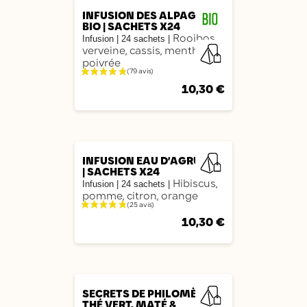
INFUSION DES ALPAGES
BIO | SACHETS X24
Rooibos,
Infusion
|
24 sachets
|
verveine, cassis, menthe
poivrée
10,30 €
AJOUTER
INFUSION EAU D’AGRUMES
| SACHETS X24
Hibiscus,
Infusion |
24 sachets
|
pomme, citron, orange
10,30 €
AJOUTER
SECRETS DE PHILOMÈNE |
THÉ VERT, MATÉ &