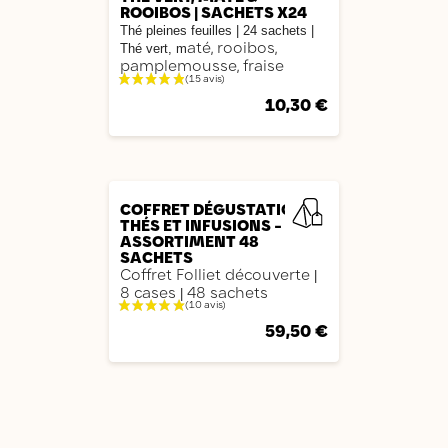
ROOIBOS | SACHETS X24
Thé pleines feuilles |
24 sachets
|
até, rooibos,
Thé vert, m
pamplemousse, fraise
10,30 €
AJOUTER
COFFRET DÉGUSTATION
THÉS ET INFUSIONS -
ASSORTIMENT 48
SACHETS
Coffret Folliet découverte
|
8 cases
48 sachets
|
59,50 €