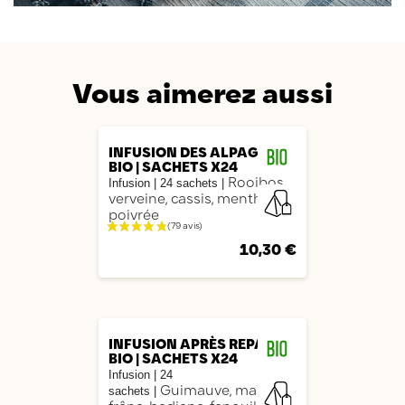
Vous aimerez aussi
AJOUTER
INFUSION DES ALPAGES
BIO | SACHETS X24
Rooibos,
Infusion
|
24 sachets
|
verveine, cassis, menthe
poivrée
10,30 €
AJOUTER
INFUSION APRÈS REPAS
BIO | SACHETS X24
Infusion
|
24
Guimauve, mauve,
sachets
|