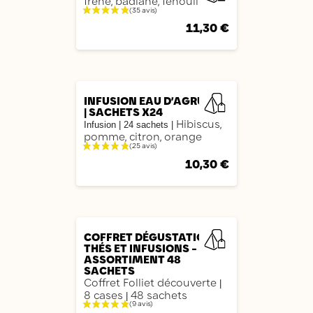
frêne, badiane, fenouil
11,30 €
AJOUTER
INFUSION EAU D’AGRUMES
| SACHETS X24
Hibiscus,
Infusion |
24 sachets
|
pomme, citron, orange
10,30 €
AJOUTER
COFFRET DÉGUSTATION
THÉS ET INFUSIONS -
ASSORTIMENT 48
SACHETS
Coffret Folliet découverte
|
8 cases
48 sachets
|