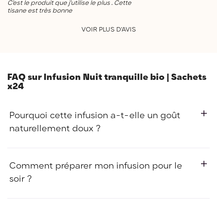
C’est le produit que j’utilise le plus . Cette
tisane est très bonne
VOIR PLUS D'AVIS
FAQ sur Infusion Nuit tranquille bio | Sachets
x24
Pourquoi cette infusion a-t-elle un goût
naturellement doux ?
La rondeur subtile de l'infusion Nuit Tranquille provient de
l'ajout de feuilles de stevia bio dans notre recette. Cette
Comment préparer mon infusion pour le
plante offre un pouvoir sucrant naturel sans apporter
soir ?
aucune calorie, ce qui en fait une boisson réconfortante et
gourmande, idéale avant le coucher.
Versez une eau frémissante (idéalement à 90°C) sur votre
sachet et laissez infuser 4 à 5 minutes pour permettre au