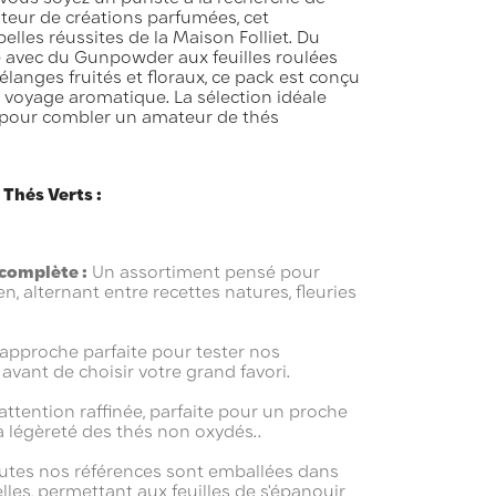
eur de créations parfumées, cet
belles réussites de la Maison Folliet. Du
e avec du Gunpowder aux feuilles roulées
élanges fruités et floraux, ce pack est conçu
e voyage aromatique. La sélection idéale
u pour combler un amateur de thés
 Thés Verts :
complète :
Un assortiment pensé pour
ien, alternant entre recettes natures, fleuries
'approche parfaite pour tester nos
avant de choisir votre grand favori.
ttention raffinée, parfaite pour un proche
a légèreté des thés non oxydés..
utes nos références sont emballées dans
lles, permettant aux feuilles de s'épanouir