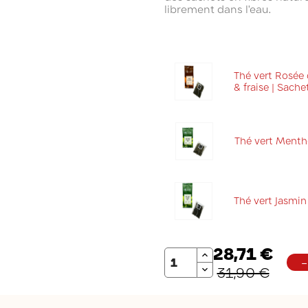
librement dans l'eau.
Thé vert Rosée 
& fraise | Sache
Thé vert Menth
Thé vert Jasmin
28,71 €
Quantité
31,90 €