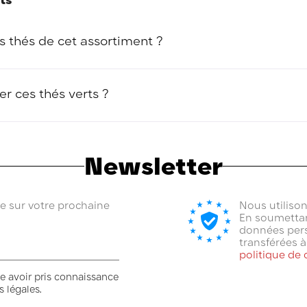
s thés de cet assortiment ?
ature de l'eau ! Quelle que soit la recette choisie dans ce pack, n'
rs une eau frémissante (autour de 75°C) et respectez un temps d'in
r ces thés verts ?
éine généralement plus douce que celle du thé noir. Les recettes 
ient également énormément l'après-midi, pour une pause désaltér
Newsletter
se sur votre prochaine
Nous utiliso
En soumettan
données pers
transférées 
politique de 
e avoir pris connaissance
 légales.