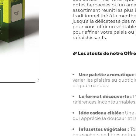
notes herbacées ou un amat
assortiment réunit les plus 
traditionnel thé à la menth
jusqu'à la délicatesse des m
pour vous offrir un véritabl
pour affiner votre palais o
rafraîchissants.
🌿 Les atouts de notre Offre
Une palette aromatique 
varier les plaisirs au quotid
et gourmandes.
Le format découverte :
L
références incontournables 
Idée cadeau ciblée :
Une a
qui apprécie la douceur et l
Infusettes végétales :
To
des sachets en fibres nature