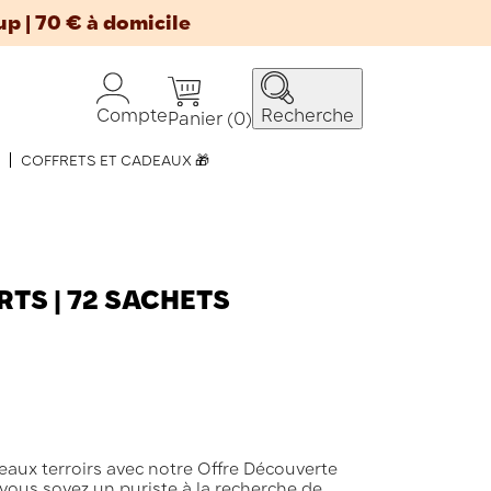
up | 70 € à domicile
Compte
Recherche
Panier
(0)
COFFRETS ET CADEAUX 🎁
RTS | 72 SACHETS
aux terroirs avec notre Offre Découverte
vous soyez un puriste à la recherche de