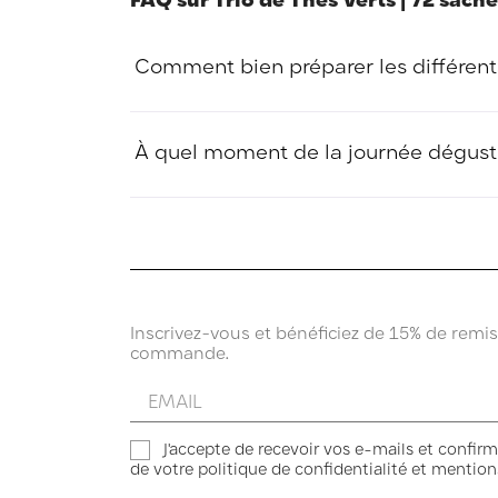
Comment bien préparer les différent
Le secret d'un bon thé vert réside dans la tempér
feuilles et libère de l'amertume). Versez toujou
À quel moment de la journée déguste
Le thé vert se caractérise par une teneur en th
réveil tout en douceur le matin, mais s'appréc
Inscrivez-vous et bénéficiez de 15% de remi
commande.
Entrez
votre
email
J'accepte de recevoir vos e-mails et confirm
de votre politique de confidentialité et mentions