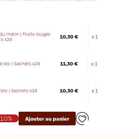
du matin | Fruits rouges
10,30 €
x 1
ts x24
11,30 €
x 1
e bio | Sachets x24
10,30 €
x 1
 bio | Sachets x24
-10%
Ajouter au panier