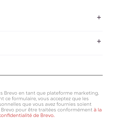
utilisez jamais d'eau bouillante (qui brûle les
fusion court, d'environ 3 minutes.
de cet assortiment sont donc parfaites pour un
ante et parfumée.
ns Brevo en tant que plateforme marketing.
t ce formulaire, vous acceptez que les
onnelles que vous avez fournies soient
à Brevo pour être traitées conformément
à la
confidentialité de Brevo.