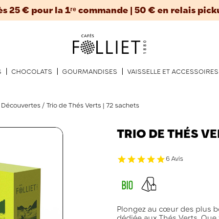
ès 25 € pour la 1ʳᵉ commande | 50 € en relais pick
S
CHOCOLATS
GOURMANDISES
VAISSELLE ET ACCESSOIRES
s Découvertes
Trio de Thés Verts | 72 sachets
TRIO DE THÉS VE
6 Avis
Plongez au cœur des plus be
dédiée aux Thés Verts. Que 