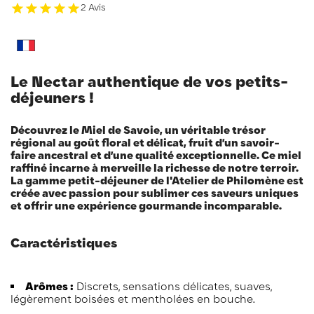
2 Avis
Le Nectar authentique de vos petits-
déjeuners !
Découvrez le Miel de Savoie, un véritable trésor
régional au goût floral et délicat, fruit d’un savoir-
faire ancestral et d’une qualité exceptionnelle. Ce miel
raffiné incarne à merveille la richesse de notre terroir.
La gamme petit-déjeuner de l'Atelier de Philomène est
créée avec passion pour sublimer ces saveurs uniques
et offrir une expérience gourmande incomparable.
Caractéristiques
Arômes :
Discrets, sensations délicates, suaves,
légèrement boisées et mentholées en bouche.