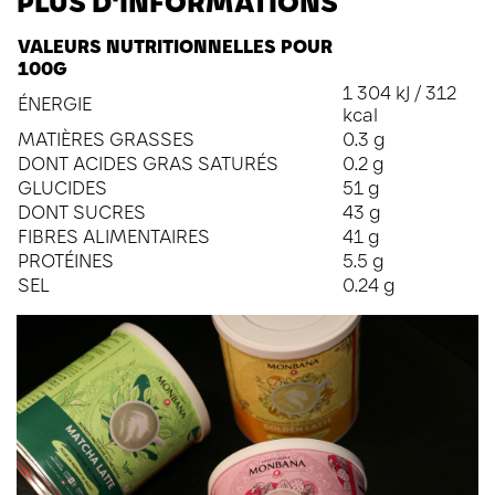
PLUS D'INFORMATIONS
VALEURS NUTRITIONNELLES POUR
100G
1 304 kJ / 312
ÉNERGIE
kcal
MATIÈRES GRASSES
0.3 g
DONT ACIDES GRAS SATURÉS
0.2 g
GLUCIDES
51 g
DONT SUCRES
43 g
FIBRES ALIMENTAIRES
41 g
PROTÉINES
5.5 g
SEL
0.24 g