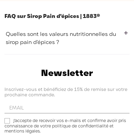
FAQ sur Sirop Pain d'épices | 1883®
Quelles sont les valeurs nutritionnelles du
sirop pain d'épices ?
Valeurs nutritionnelles pour
100g
Newsletter
1343 kJ soit 316
Énergie
kcal
Inscrivez-vous et bénéficiez de 15% de remise sur votre
Matières grasses
<0.5 g
prochaine commande.
Dont acides gras saturés
< 0,1 g
Glucides
79 g
Entrez
Dont sucres
79 g
votre
email
Protéines
< 0,5 g
J'accepte de recevoir vos e-mails et confirme avoir pris
Sel
0,02 g
connaissance de votre politique de confidentialité et
mentions légales.