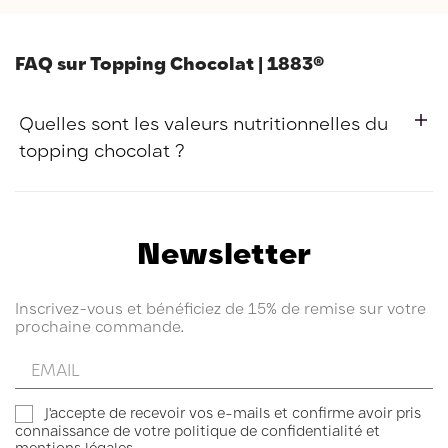
FAQ sur Topping Chocolat | 1883®
Quelles sont les valeurs nutritionnelles du
topping chocolat ?
Valeurs nutritionnelles pour
100g
Newsletter
1494 kJ soit 352
Énergie
kcal
Inscrivez-vous et bénéficiez de 15% de remise sur votre
Matières grasses
1.2 g
prochaine commande.
Dont acides gras saturés
0,8 g
Glucides
86 g
Entrez
Dont sucres
79 g
votre
email
Protéines
1,8 g
J'accepte de recevoir vos e-mails et confirme avoir pris
Sel
0,13 g
connaissance de votre politique de confidentialité et