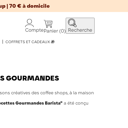
up | 70 € à domicile
Compte
Recherche
Panier
(0)
COFFRETS ET CADEAUX 🎁
NS GOURMANDES
ssons créatives des coffee shops, à la maison
Recettes Gourmandes Barista"
a été conçu