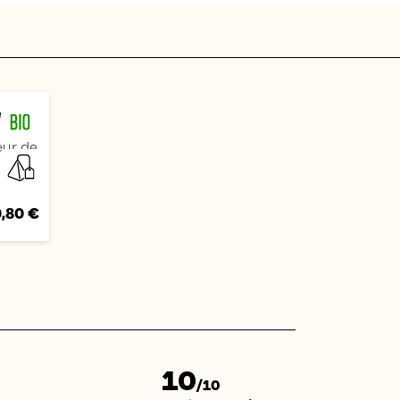
OWER
eur de
,80 €
10
/10