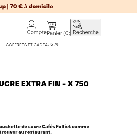
up | 70 € à domicile
Compte
Recherche
Panier
(0)
COFFRETS ET CADEAUX 🎁
CRE EXTRA FIN - X 750
buchette de sucre Cafés Folliet comme
 trouver au restaurant.