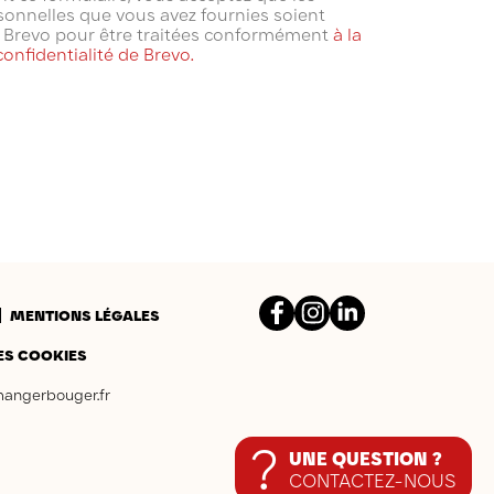
onnelles que vous avez fournies soient
(97 avis)
à Brevo pour être traitées conformément
à la
confidentialité de Brevo.
Facebook
Instagram
LinkedIn
MENTIONS LÉGALES
ES COOKIES
angerbouger.fr
?
UNE QUESTION ?
CONTACTEZ-NOUS